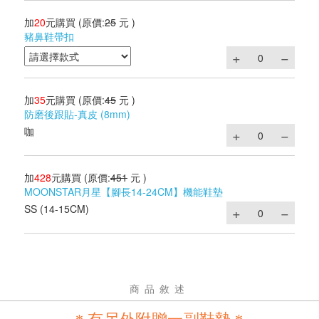
加
20
元購買
(原價:
25
元 )
豬鼻鞋帶扣
加
35
元購買
(原價:
45
元 )
防磨後跟貼-真皮 (8mm)
咖
加
428
元購買
(原價:
451
元 )
MOONSTAR月星【腳長14-24CM】機能鞋墊
SS (14-15CM)
商品敘述