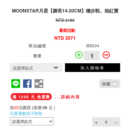
MOONSTAR月星【腳長14-20CM】穩步鞋。焰紅寶
NTD 2180
暑期活動
NTD 2071
商品編號
MS234
數量
加入購物車
收藏
滿 1200 元 免運費
...詳細內容
加
25
元購買
(原價:
35
元 )
兒童透氣排汗鞋墊