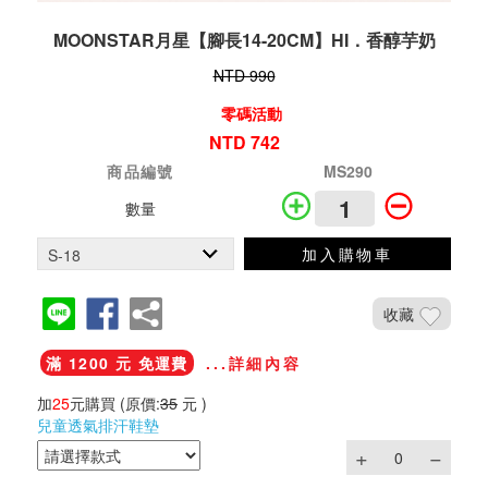
MOONSTAR月星【腳長14-20CM】HI．香醇芋奶
NTD 990
零碼活動
NTD 742
商品編號
MS290
數量
加入購物車
收藏
滿 1200 元 免運費
...詳細內容
加
25
元購買
(原價:
35
元 )
兒童透氣排汗鞋墊