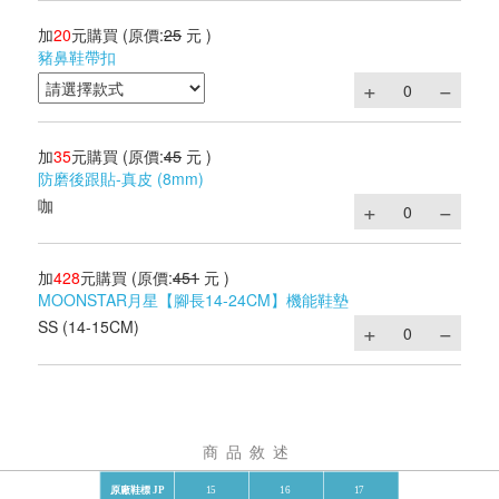
加
20
元購買
(原價:
25
元 )
豬鼻鞋帶扣
加
35
元購買
(原價:
45
元 )
防磨後跟貼-真皮 (8mm)
咖
加
428
元購買
(原價:
451
元 )
MOONSTAR月星【腳長14-24CM】機能鞋墊
SS (14-15CM)
商品敘述