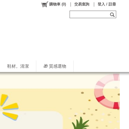
購物車
(
0
)
交易查詢
登入 / 註冊
鞋材。清潔
🎁 質感選物