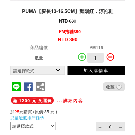
PUMA【腳長13-16.5CM】豔陽紅．涼拖鞋
NTD 680
PM拖鞋390
NTD 390
商品編號
PM115
數量
加入購物車
收藏
滿 1200 元 免運費
...詳細內容
加
25
元購買
(原價:
35
元 )
兒童透氣排汗鞋墊