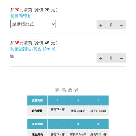
加
20
元購買
(原價:
25
元 )
豬鼻鞋帶扣
加
35
元購買
(原價:
45
元 )
防磨後跟貼-真皮 (8mm)
咖
商品敘述