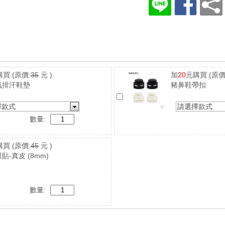
購買
(原價:
35
元 )
加
20
元購買
(原價
氣排汗鞋墊
豬鼻鞋帶扣
擇款式
請選擇款式
數量:
購買
(原價:
45
元 )
貼-真皮 (8mm)
數量: