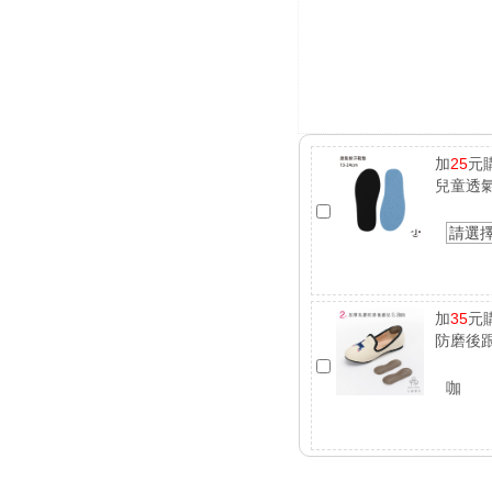
加
25
元
兒童透
請選
加
35
元
防磨後跟
咖