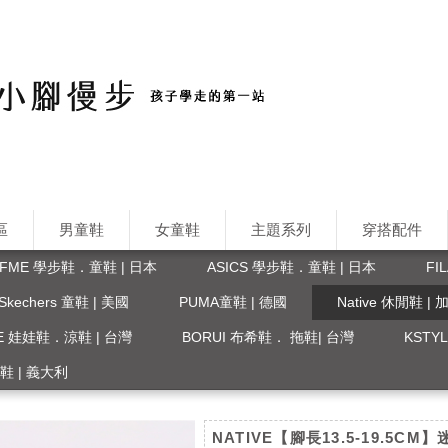
區
男童鞋
女童鞋
主題系列
穿搭配件
IFME 學步鞋．童鞋 | 日本
ASICS 學步鞋．童鞋 | 日本
FI
Skechers 童鞋 | 美國
PUMA童鞋 | 德國
Native 休閒鞋 |
FE 娃娃鞋．涼鞋 | 台灣
BORUI 布希鞋． 拖鞋| 台灣
KST
 涼鞋 | 義大利
NATIVE【腳長13.5-19.5CM