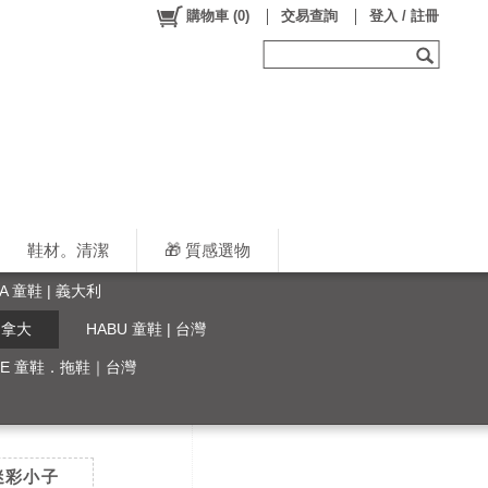
購物車
(
0
)
交易查詢
登入 / 註冊
鞋材。清潔
🎁 質感選物
LA 童鞋 | 義大利
 加拿大
HABU 童鞋 | 台灣
YLE 童鞋．拖鞋｜台灣
】迷彩小子