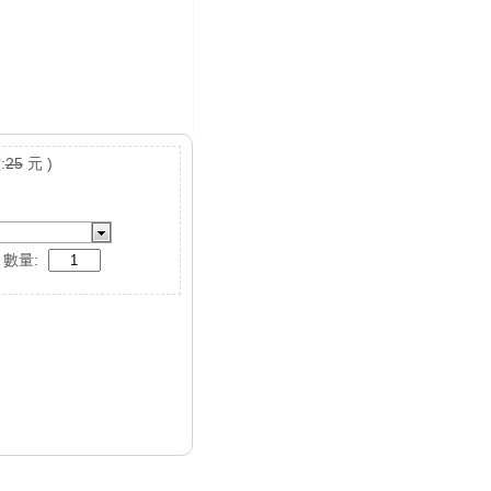
:
25
元 )
數量: