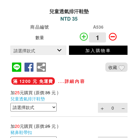
兒童透氣排汗鞋墊
NTD 35
商品編號
A536
數量
加入購物車
收藏
滿 1200 元 免運費
...詳細內容
加
25
元購買
(原價:
35
元 )
兒童透氣排汗鞋墊
加
20
元購買
(原價:
25
元 )
豬鼻鞋帶扣