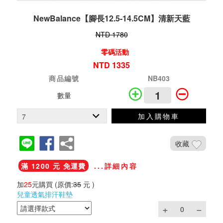
NewBalance【腳長12.5-14.5CM】清新天藍
NTD 1780
零碼活動
NTD 1335
商品編號
NB403
數量
加入購物車
收藏
滿 1200 元 免運費
...詳細內容
加
25
元購買
(原價:
35
元 )
兒童透氣排汗鞋墊