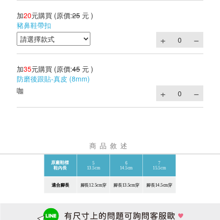
加
20
元購買
(原價:
25
元 )
豬鼻鞋帶扣
加
35
元購買
(原價:
45
元 )
防磨後跟貼-真皮 (8mm)
咖
商品敘述