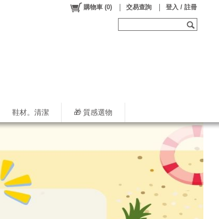
購物車
(
0
)
交易查詢
登入 / 註冊
鞋材。清潔
🎁 質感選物