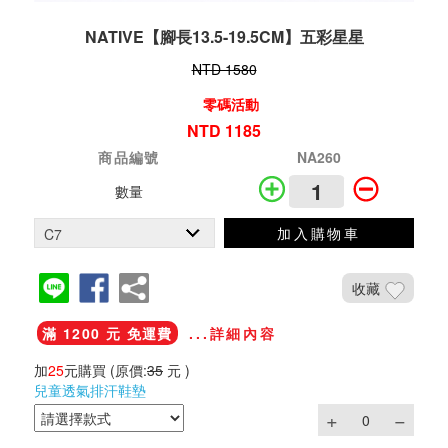
NATIVE【腳長13.5-19.5CM】五彩星星
NTD 1580
零碼活動
NTD 1185
商品編號
NA260
數量
加入購物車
收藏
滿 1200 元 免運費
...詳細內容
加
25
元購買
(原價:
35
元 )
兒童透氣排汗鞋墊