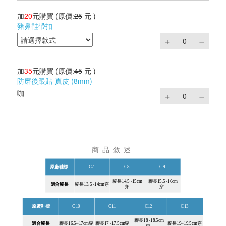
加
20
元購買
(原價:
25
元 )
豬鼻鞋帶扣
加
35
元購買
(原價:
45
元 )
防磨後跟貼-真皮 (8mm)
咖
商品敘述