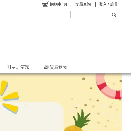
購物車
(
0
)
交易查詢
登入 / 註冊
鞋材。清潔
🎁 質感選物