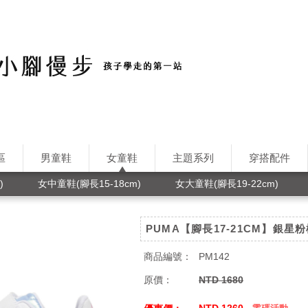
區
男童鞋
女童鞋
主題系列
穿搭配件
)
女中童鞋(腳長15-18cm)
女大童鞋(腳長19-22cm)
PUMA【腳長17-21CM】銀星
商品編號：
PM142
原價：
NTD 1680