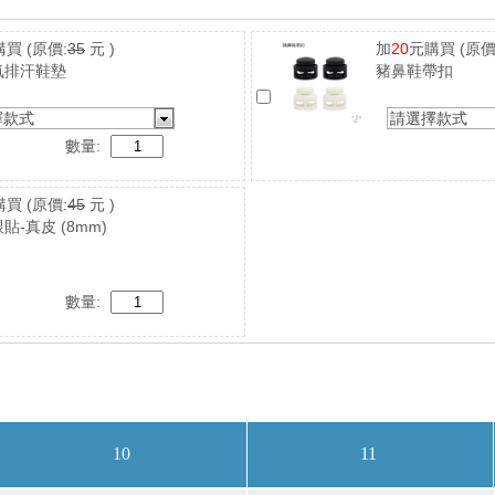
購買
(原價:
35
元 )
加
20
元購買
(原價
氣排汗鞋墊
豬鼻鞋帶扣
擇款式
請選擇款式
數量:
購買
(原價:
45
元 )
貼-真皮 (8mm)
數量: