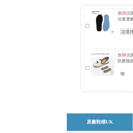
加
25
元
兒童透
請選
加
35
元
防磨後跟
咖