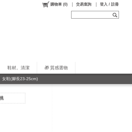
購物車
(
0
)
交易查詢
登入 / 註冊
鞋材。清潔
🎁 質感選物
女鞋(腳長23-25cm)
粉桃