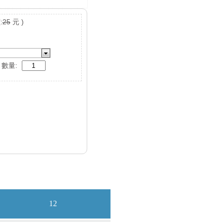
:
25
元 )
數量: