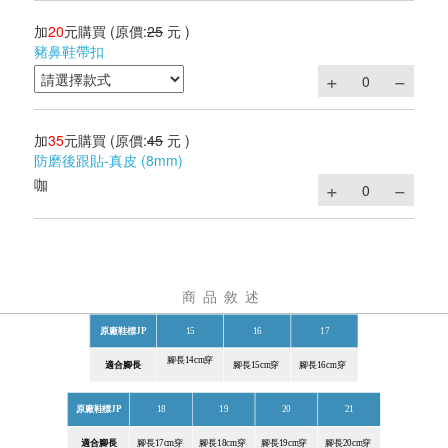
加
20
元購買
(原價:
25
元 )
豬鼻鞋帶扣
加
35
元購買
(原價:
45
元 )
防磨後跟貼-真皮 (8mm)
咖
商品敘述