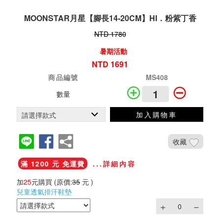
MOONSTAR月星【腳長14-20CM】HI．粉紫丁香
NTD 1780
暑期活動
NTD 1691
商品編號
MS408
數量
加入購物車
收藏
滿 1200 元 免運費
...詳細內容
加
25
元購買
(原價:
35
元 )
兒童透氣排汗鞋墊