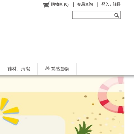
購物車
(
0
)
交易查詢
登入 / 註冊
鞋材。清潔
🎁 質感選物