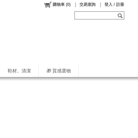
購物車
(
0
)
交易查詢
登入 / 註冊
鞋材。清潔
🎁 質感選物