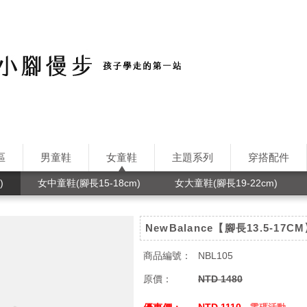
區
男童鞋
女童鞋
主題系列
穿搭配件
)
女中童鞋(腳長15-18cm)
女大童鞋(腳長19-22cm)
NewBalance【腳長13.5-17
商品編號：
NBL105
原價：
NTD 1480