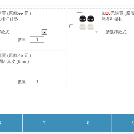
購買
(原價:
35
元 )
加
20
元購買
(原價
氣排汗鞋墊
豬鼻鞋帶扣
擇款式
請選擇款式
數量:
購買
(原價:
45
元 )
貼-真皮 (8mm)
數量: