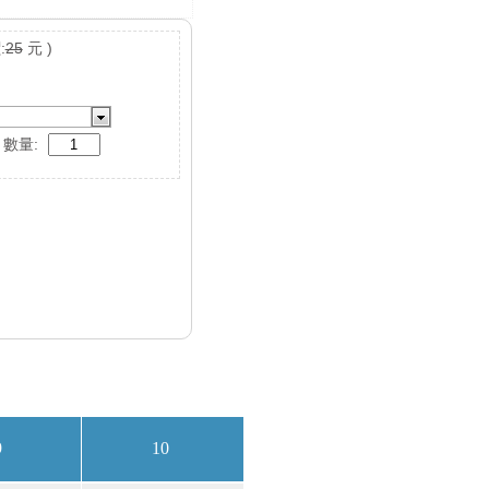
:
25
元 )
數量: