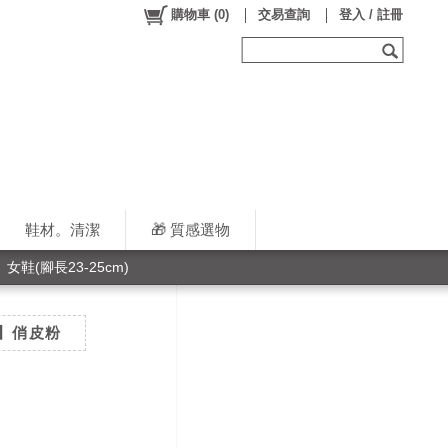
購物車
(
0
)
交易查詢
登入 / 註冊
鞋材。清潔
🎁 質感選物
女鞋(腳長23-25cm)
CM】俏皮粉