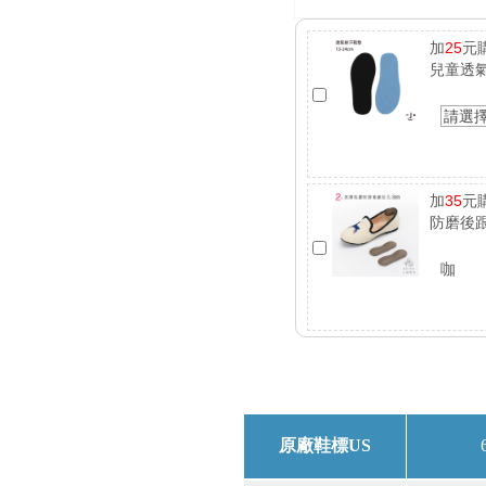
加
25
元
兒童透
請選
加
35
元
防磨後跟
咖