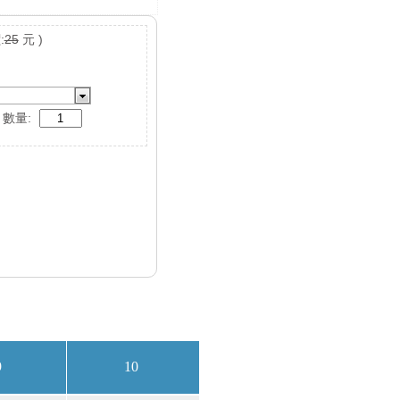
:
25
元 )
數量: