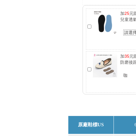
加
25
元
兒童透
請選
加
35
元
防磨後跟
咖