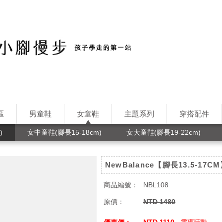
區
男童鞋
女童鞋
主題系列
穿搭配件
)
女中童鞋(腳長15-18cm)
女大童鞋(腳長19-22cm)
NewBalance【腳長13.5-17
商品編號：
NBL108
原價：
NTD 1480