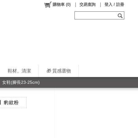
購物車
(
0
)
交易查詢
登入 / 註冊
鞋材。清潔
🎁 質感選物
女鞋(腳長23-25cm)
CM】豹紋粉