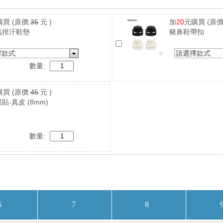
購買
(原價:
35
元 )
加
20
元購買
(原價
氣排汗鞋墊
豬鼻鞋帶扣
擇款式
請選擇款式
數量:
購買
(原價:
45
元 )
貼-真皮 (8mm)
數量: