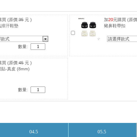
購買
(原價:
35
元 )
加
20
元購買
(原價
氣排汗鞋墊
豬鼻鞋帶扣
擇款式
請選擇款式
數量:
購買
(原價:
45
元 )
貼-真皮 (8mm)
數量: