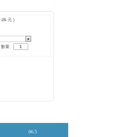
:
25
元 )
數量: