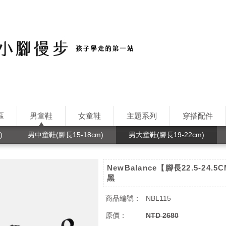
區
男童鞋
女童鞋
主題系列
穿搭配件
)
男中童鞋(腳長15-18cm)
男大童鞋(腳長19-22cm)
NewBalance【腳長22.5-24.
黑
商品編號：
NBL115
原價：
NTD 2680