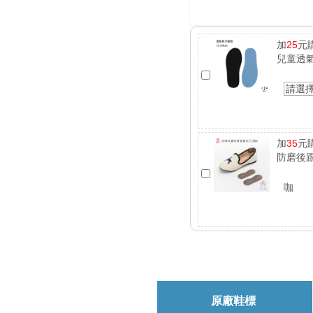
加
25
元
兒童透
請選
加
35
元
防磨後跟
咖