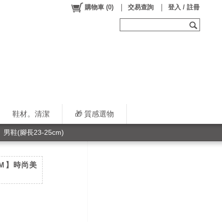
購物車
(
0
)
交易查詢
登入 / 註冊
鞋材。清潔
🎁 質感選物
男鞋(腳長23-25cm)
5CM】時尚美