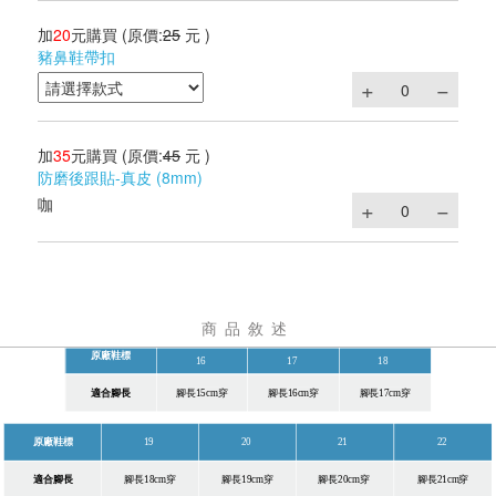
加
20
元購買
(原價:
25
元 )
豬鼻鞋帶扣
加
35
元購買
(原價:
45
元 )
防磨後跟貼-真皮 (8mm)
咖
商品敘述