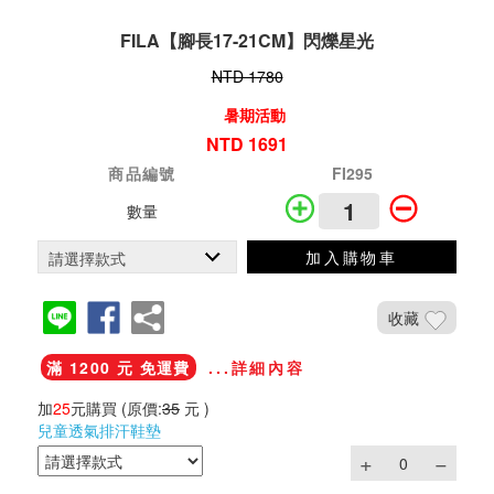
FILA【腳長17-21CM】閃爍星光
NTD 1780
暑期活動
NTD 1691
商品編號
FI295
數量
加入購物車
收藏
滿 1200 元 免運費
...詳細內容
加
25
元購買
(原價:
35
元 )
兒童透氣排汗鞋墊