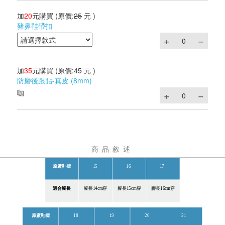
加
20
元購買
(原價:
25
元 )
豬鼻鞋帶扣
加
35
元購買
(原價:
45
元 )
防磨後跟貼-真皮 (8mm)
咖
商品敘述