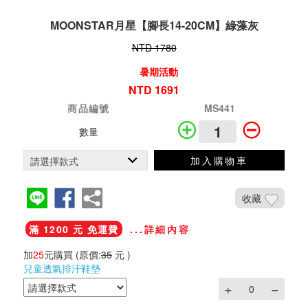
MOONSTAR月星【腳長14-20CM】綠藻灰
NTD 1780
暑期活動
NTD 1691
商品編號
MS441
數量
加入購物車
收藏
滿 1200 元 免運費
...詳細內容
加
25
元購買
(原價:
35
元 )
兒童透氣排汗鞋墊