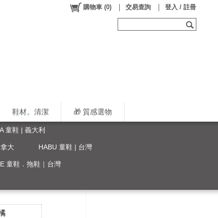
購物車
(
0
)
交易查詢
登入 / 註冊
鞋材。清潔
🎁 質感選物
LA 童鞋 | 義大利
 加拿大
HABU 童鞋 | 台灣
YLE 童鞋．拖鞋｜台灣
橘