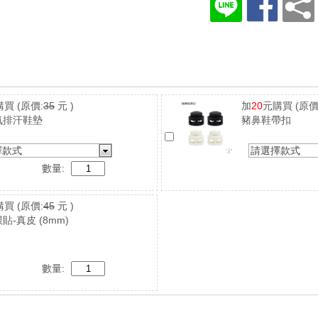
購買
(原價:
35
元 )
加
20
元購買
(原價
氣排汗鞋墊
豬鼻鞋帶扣
擇款式
請選擇款式
數量:
購買
(原價:
45
元 )
貼-真皮 (8mm)
數量: