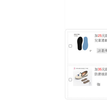
加
25
元
兒童透
請選
加
35
元
防磨後跟
咖