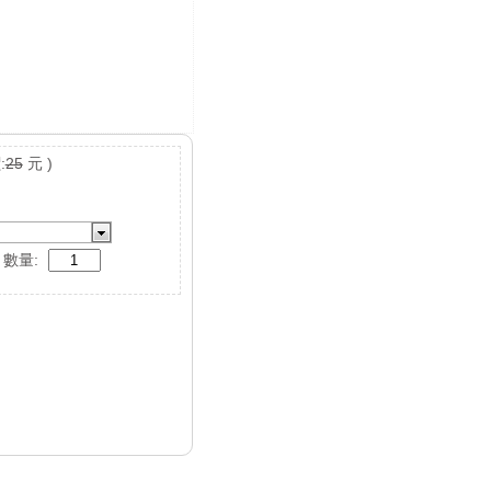
:
25
元 )
數量: