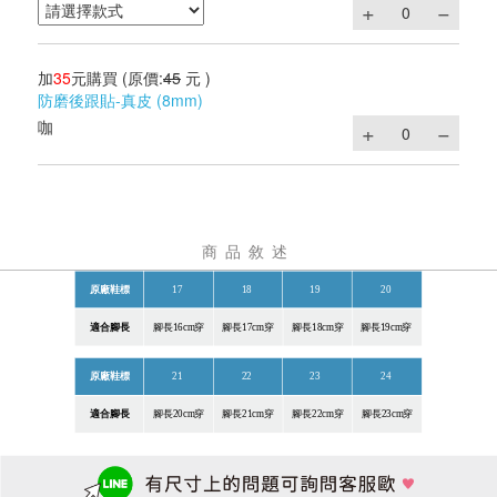
加
35
元購買
(原價:
45
元 )
防磨後跟貼-真皮 (8mm)
咖
商品敘述