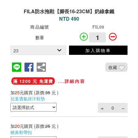
FILA防水拖鞋【腳長16-23CM】奶綠拿鐵
NTD 490
商品編號
FIL09
數量
加入購物車
收藏
滿 1200 元 免運費
...詳細內容
加
25
元購買
(原價:
35
元 )
兒童透氣排汗鞋墊
加
20
元購買
(原價:
25
元 )
豬鼻鞋帶扣