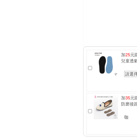
加
25
元
兒童透
請選
加
35
元
防磨後跟
咖