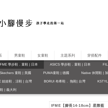
區
男童鞋
女童鞋
主題系列
穿搭配件
IFME 學步鞋．童鞋 | 日本
ASICS 學步鞋．童鞋 | 日本
FI
Skechers 童鞋 | 美國
PUMA童鞋 | 德國
Native 休閒鞋 |
FE 娃娃鞋．涼鞋 | 台灣
BORUI 布希鞋． 拖鞋| 台灣
KST
 涼鞋 | 義大利
IFME【腳長14-18cm】星際藍