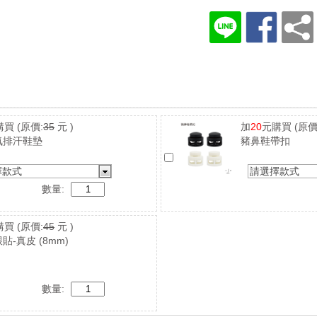
購買
(原價:
35
元 )
加
20
元購買
(原價
氣排汗鞋墊
豬鼻鞋帶扣
擇款式
請選擇款式
數量:
購買
(原價:
45
元 )
貼-真皮 (8mm)
數量: