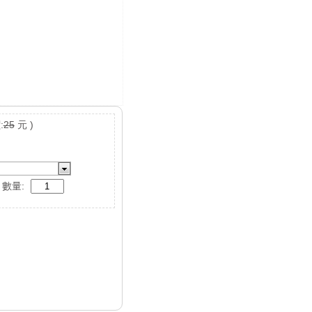
:
25
元 )
數量: