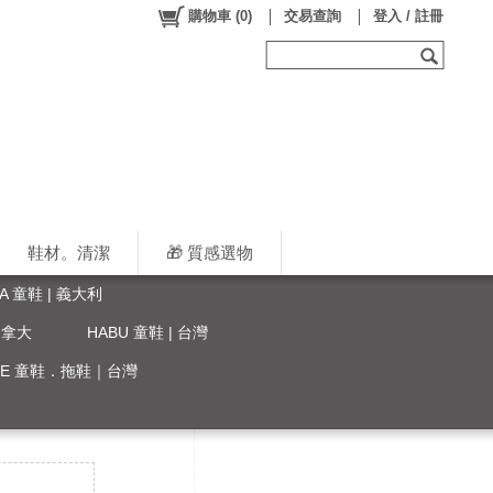
購物車
(
0
)
交易查詢
登入 / 註冊
鞋材。清潔
🎁 質感選物
LA 童鞋 | 義大利
 加拿大
HABU 童鞋 | 台灣
YLE 童鞋．拖鞋｜台灣