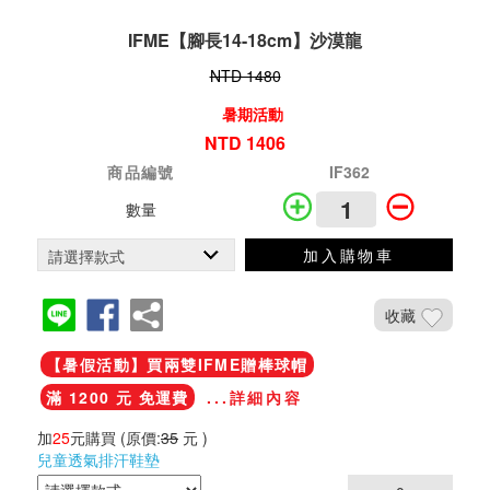
IFME【腳長14-18cm】沙漠龍
NTD 1480
暑期活動
NTD 1406
商品編號
IF362
數量
加入購物車
收藏
【暑假活動】買兩雙IFME贈棒球帽
滿 1200 元 免運費
...詳細內容
加
25
元購買
(原價:
35
元 )
兒童透氣排汗鞋墊