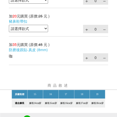
加
20
元購買
(原價:
25
元 )
豬鼻鞋帶扣
加
35
元購買
(原價:
45
元 )
防磨後跟貼-真皮 (8mm)
咖
商品敘述