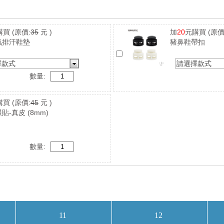
購買
(原價:
35
元 )
加
20
元購買
(原價
氣排汗鞋墊
豬鼻鞋帶扣
擇款式
請選擇款式
數量:
購買
(原價:
45
元 )
貼-真皮 (8mm)
數量: