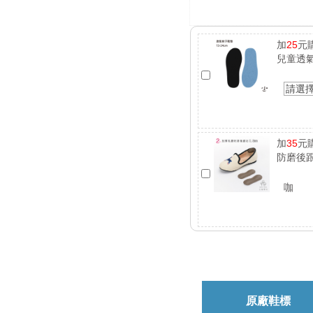
加
25
元
兒童透
請選
加
35
元
防磨後跟
咖