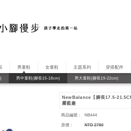
區
男童鞋
女童鞋
主題系列
穿搭配件
)
男中童鞋(腳長15-18cm)
男大童鞋(腳長19-22cm)
NewBalance【腳長17.5-21.5C
霧藍趣
商品編號：
NB444
原價：
NTD 2780