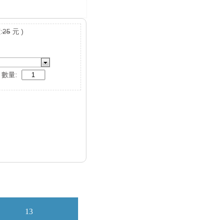
:
25
元 )
數量: