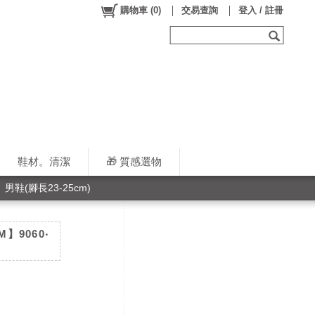
購物車
(
0
)
交易查詢
登入 / 註冊
鞋材。清潔
🎁 質感選物
男鞋(腳長23-25cm)
M】9060‧