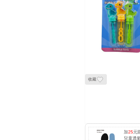
收藏
加
25
元
兒童透