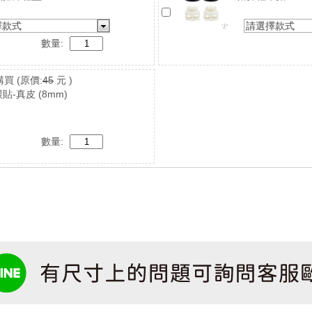
擇款式
請選擇款式
數量:
購買
(原價:
45
元 )
貼-真皮 (8mm)
數量: