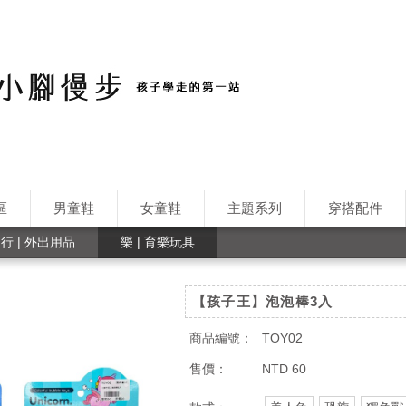
區
男童鞋
女童鞋
主題系列
穿搭配件
行 | 外出用品
樂 | 育樂玩具
【孩子王】泡泡棒3入
商品編號：
TOY02
售價：
NTD 60