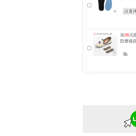
請選
加
35
元
防磨後跟
咖