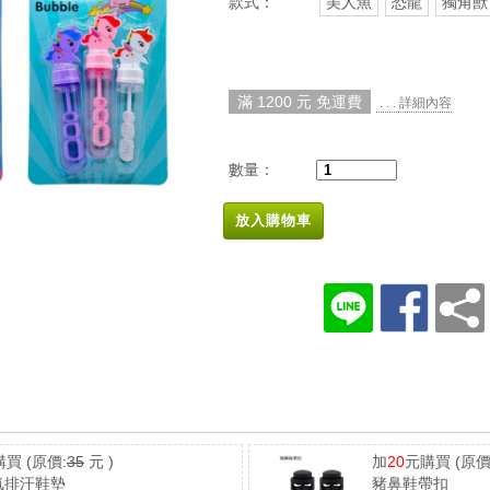
款式：
美人魚
恐龍
獨角獸
滿 1200 元 免運費
. . . 詳細內容
數量：
放入購物車
購買
(原價:
35
元 )
加
20
元購買
(原價
氣排汗鞋墊
豬鼻鞋帶扣