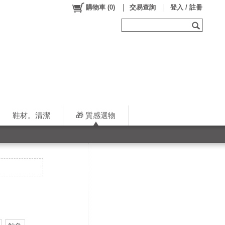
購物車
(
0
)
交易查詢
登入 / 註冊
鞋材。清潔
🎁 質感選物