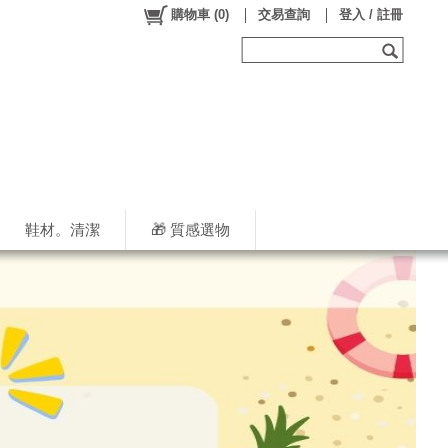
購物車
(
0
)
交易查詢
登入 / 註冊
鞋材。清潔
🎁 質感選物