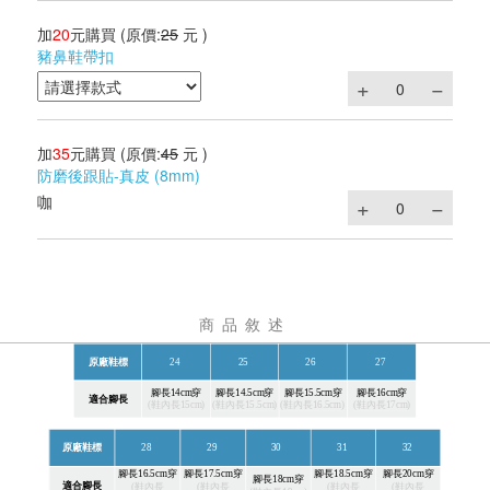
加
20
元購買
(原價:
25
元 )
豬鼻鞋帶扣
加
35
元購買
(原價:
45
元 )
防磨後跟貼-真皮 (8mm)
咖
商品敘述