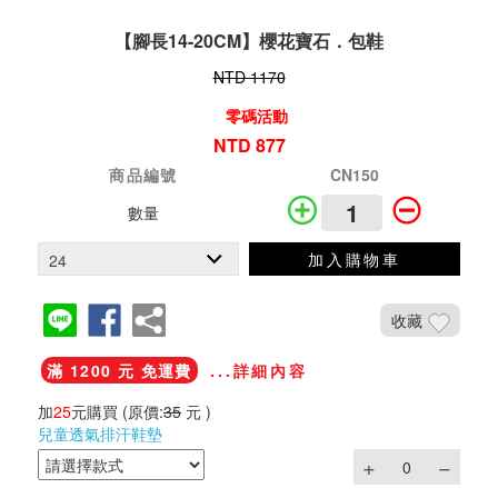
【腳長14-20CM】櫻花寶石．包鞋
NTD 1170
零碼活動
NTD 877
商品編號
CN150
數量
加入購物車
收藏
滿 1200 元 免運費
...詳細內容
加
25
元購買
(原價:
35
元 )
兒童透氣排汗鞋墊