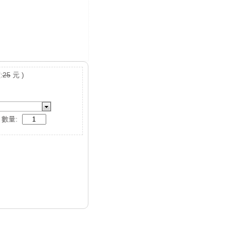
:
25
元 )
數量: