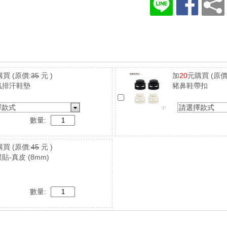
購買
(原價:
35
元 )
加
20
元購買
(原價
氣排汗鞋墊
豬鼻鞋帶扣
擇款式
請選擇款式
數量:
購買
(原價:
45
元 )
貼-真皮 (8mm)
數量: