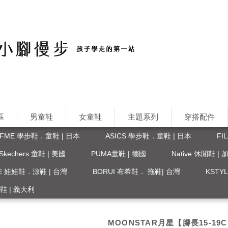
區
男童鞋
女童鞋
主題系列
穿搭配件
IFME 學步鞋．童鞋 | 日本
ASICS 學步鞋．童鞋 | 日本
FI
Skechers 童鞋 | 美國
PUMA童鞋 | 德國
Native 休閒鞋 |
FE 娃娃鞋．涼鞋 | 台灣
BORUI 布希鞋． 拖鞋| 台灣
KST
 涼鞋 | 義大利
MOONSTAR月星【腳長15-19