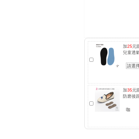
加
25
元
兒童透
請選
加
35
元
防磨後跟
咖