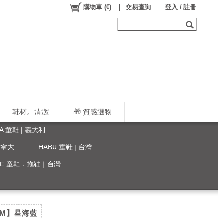
購物車
(
0
)
交易查詢
登入 / 註冊
鞋材。清潔
🎁 質感選物
LA 童鞋 | 義大利
 加拿大
HABU 童鞋 | 台灣
YLE 童鞋．拖鞋｜台灣
CM】星海藍