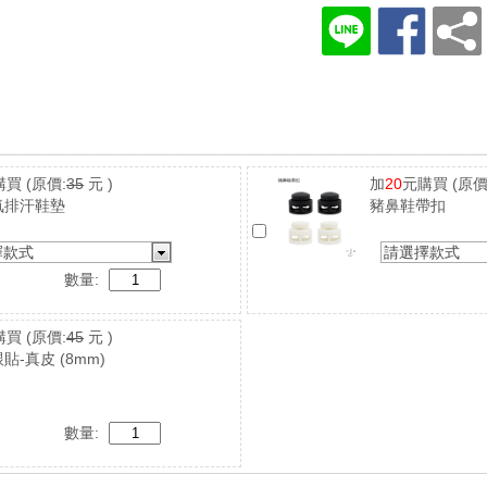
購買
(原價:
35
元 )
加
20
元購買
(原價
氣排汗鞋墊
豬鼻鞋帶扣
擇款式
請選擇款式
數量:
購買
(原價:
45
元 )
貼-真皮 (8mm)
數量: