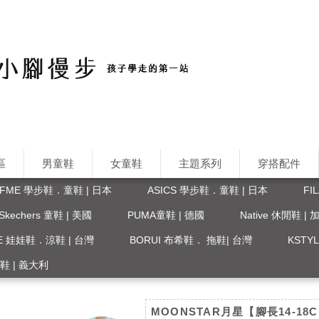
區
男童鞋
女童鞋
主題系列
穿搭配件
IFME 學步鞋．童鞋 | 日本
ASICS 學步鞋．童鞋 | 日本
FI
Skechers 童鞋 | 美國
PUMA童鞋 | 德國
Native 休閒鞋 |
FE 娃娃鞋．涼鞋 | 台灣
BORUI 布希鞋． 拖鞋| 台灣
KST
 涼鞋 | 義大利
MOONSTAR月星【腳長14-18