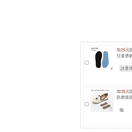
加
25
元
兒童透
請選
加
35
元
防磨後跟
咖