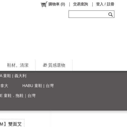
購物車
(
0
)
交易查詢
登入 / 註冊
鞋材。清潔
🎁 質感選物
LA 童鞋 | 義大利
 加拿大
HABU 童鞋 | 台灣
YLE 童鞋．拖鞋｜台灣
CM】雙面艾