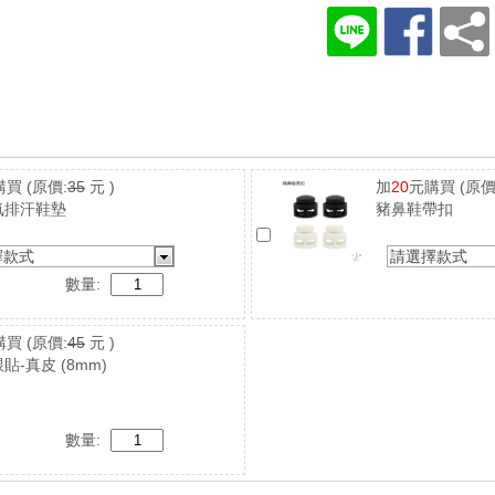
購買
(原價:
35
元 )
加
20
元購買
(原價
氣排汗鞋墊
豬鼻鞋帶扣
擇款式
請選擇款式
數量:
購買
(原價:
45
元 )
貼-真皮 (8mm)
數量: