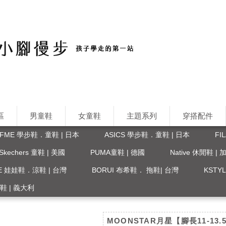
區
男童鞋
女童鞋
主題系列
穿搭配件
IFME 學步鞋．童鞋 | 日本
ASICS 學步鞋．童鞋 | 日本
FI
Skechers 童鞋 | 美國
PUMA童鞋 | 德國
Native 休閒鞋 |
FE 娃娃鞋．涼鞋 | 台灣
BORUI 布希鞋． 拖鞋| 台灣
KST
 涼鞋 | 義大利
MOONSTAR月星【腳長11-13