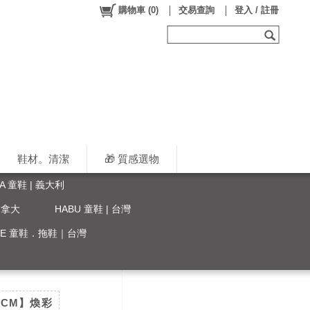
購物車
(
0
)
交易查詢
登入 / 註冊
鞋材。清潔
🎁 質感選物
LA 童鞋 | 義大利
 加拿大
HABU 童鞋 | 台灣
YLE 童鞋．拖鞋｜台灣
.5CM】煥彩