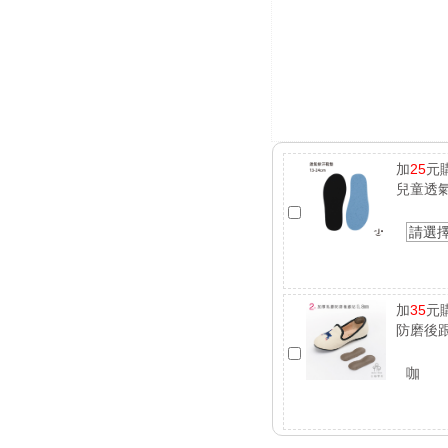
加
25
元
兒童透
請選
加
35
元
防磨後跟
咖