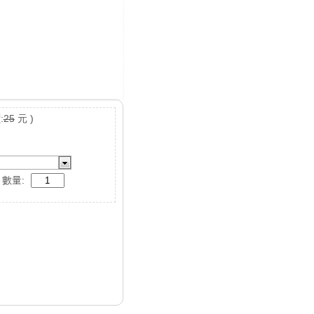
:
25
元 )
數量: