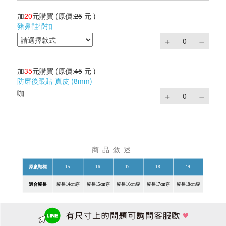
加
20
元購買
(原價:
25
元 )
豬鼻鞋帶扣
加
35
元購買
(原價:
45
元 )
防磨後跟貼-真皮 (8mm)
咖
商品敘述