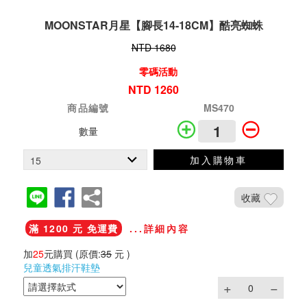
MOONSTAR月星【腳長14-18CM】酷亮蜘蛛
NTD 1680
零碼活動
NTD 1260
商品編號
MS470
數量
加入購物車
收藏
滿 1200 元 免運費
...詳細內容
加
25
元購買
(原價:
35
元 )
兒童透氣排汗鞋墊