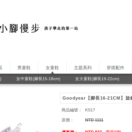
區
男童鞋
女童鞋
主題系列
穿搭配件
)
女中童鞋(腳長15-18cm)
女大童鞋(腳長19-22cm)
Goodyear【腳長16-21CM
商品編號：
KS17
原價：
NTD 1111