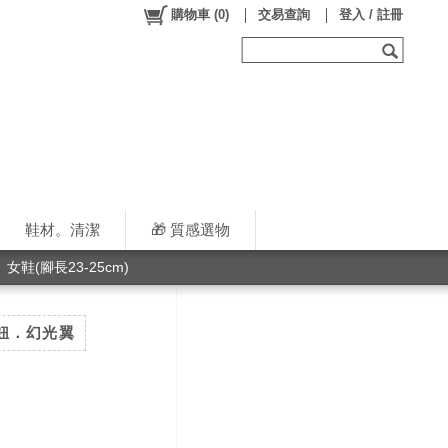
購物車
(
0
)
交易查詢
登入 / 註冊
鞋材。清潔
🎁 質感選物
女鞋(腳長23-25cm)
】旋鈕．幻光翼