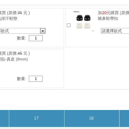
購買
(原價:
35
元 )
加
20
元購買
(原價
氣排汗鞋墊
豬鼻鞋帶扣
擇款式
請選擇款式
數量:
購買
(原價:
45
元 )
貼-真皮 (8mm)
數量: