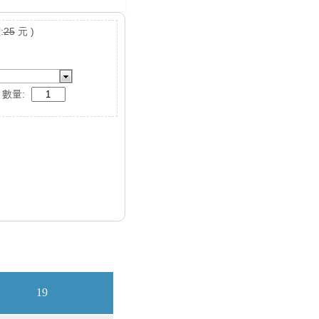
:
25
元 )
數量: