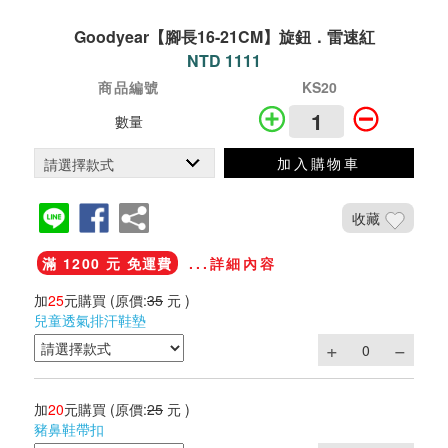
Goodyear【腳長16-21CM】旋鈕．雷速紅
NTD 1111
商品編號
KS20
數量
加入購物車
收藏
滿 1200 元 免運費
...詳細內容
加
25
元購買
(原價:
35
元 )
兒童透氣排汗鞋墊
加
20
元購買
(原價:
25
元 )
豬鼻鞋帶扣