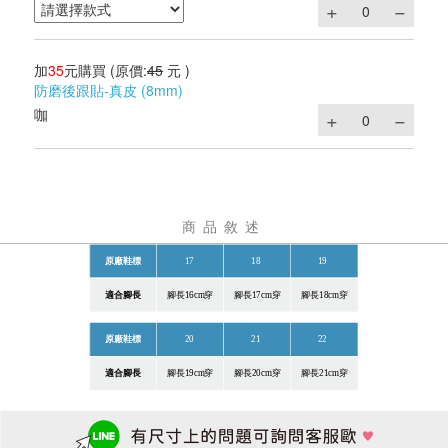
加
35
元購買
(原價:
45
元 )
防磨後跟貼-真皮 (8mm)
咖
商品敘述