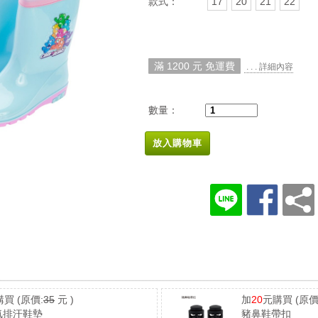
款式：
17
20
21
22
滿 1200 元 免運費
. . . 詳細內容
數量：
放入購物車
購買
(原價:
35
元 )
加
20
元購買
(原價
氣排汗鞋墊
豬鼻鞋帶扣