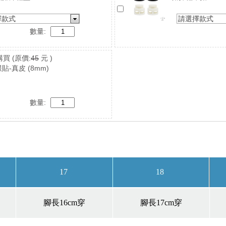
擇款式
請選擇款式
數量:
購買
(原價:
45
元 )
貼-真皮 (8mm)
數量: