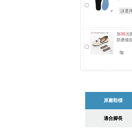
請選
加
35
元
防磨後跟
咖