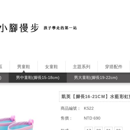
區
男童鞋
女童鞋
主題系列
穿搭配件
)
男中童鞋(腳長15-18cm)
男大童鞋(腳長19-22cm)
凱英【腳長16-21CM】水藍彩
商品編號：
KS22
售價：
NTD 690