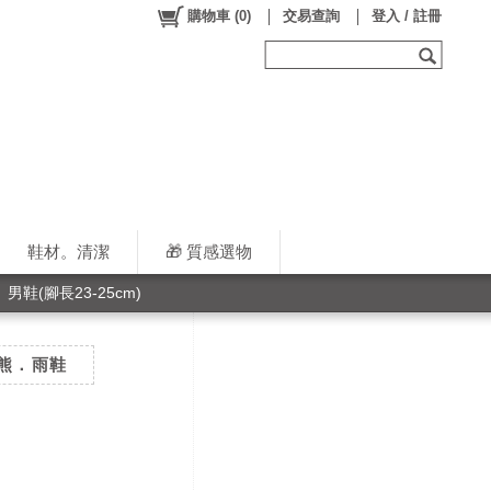
購物車
(
0
)
交易查詢
登入 / 註冊
鞋材。清潔
🎁 質感選物
男鞋(腳長23-25cm)
虹熊．雨鞋