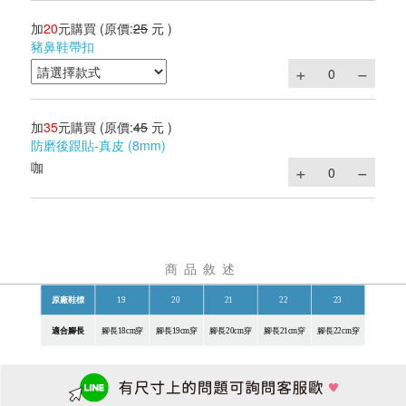
加
20
元購買
(原價:
25
元 )
豬鼻鞋帶扣
加
35
元購買
(原價:
45
元 )
防磨後跟貼-真皮 (8mm)
咖
商品敘述