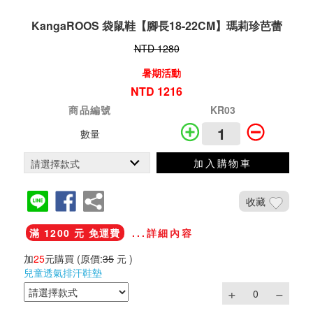
KangaROOS 袋鼠鞋【腳長18-22CM】瑪莉珍芭蕾
NTD 1280
暑期活動
NTD 1216
商品編號
KR03
數量
加入購物車
收藏
滿 1200 元 免運費
...詳細內容
加
25
元購買
(原價:
35
元 )
兒童透氣排汗鞋墊