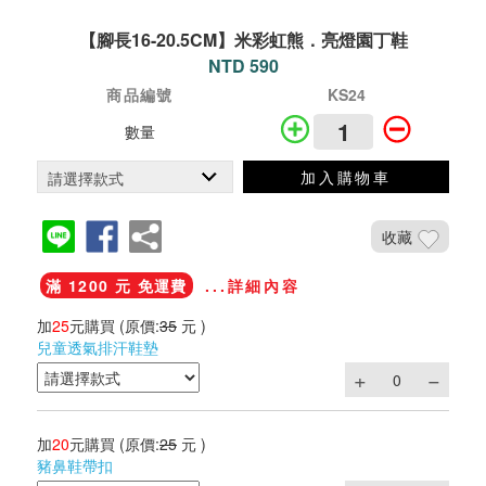
【腳長16-20.5CM】米彩虹熊．亮燈園丁鞋
NTD 590
商品編號
KS24
數量
加入購物車
收藏
滿 1200 元 免運費
...詳細內容
加
25
元購買
(原價:
35
元 )
兒童透氣排汗鞋墊
加
20
元購買
(原價:
25
元 )
豬鼻鞋帶扣