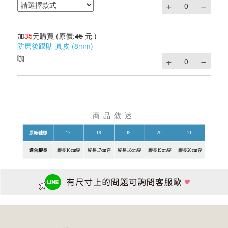
加
35
元購買
(原價:
45
元 )
防磨後跟貼-真皮 (8mm)
咖
商品敘述