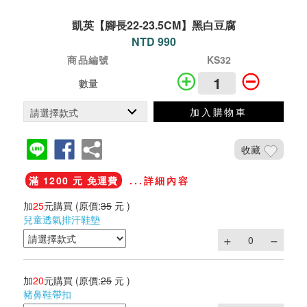
凱英【腳長22-23.5CM】黑白豆腐
NTD 990
商品編號
KS32
數量
加入購物車
收藏
滿 1200 元 免運費
...詳細內容
加
25
元購買
(原價:
35
元 )
兒童透氣排汗鞋墊
加
20
元購買
(原價:
25
元 )
豬鼻鞋帶扣