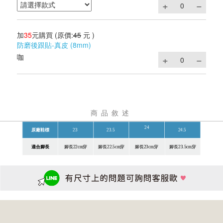
加
35
元購買
(原價:
45
元 )
防磨後跟貼-真皮 (8mm)
咖
商品敘述