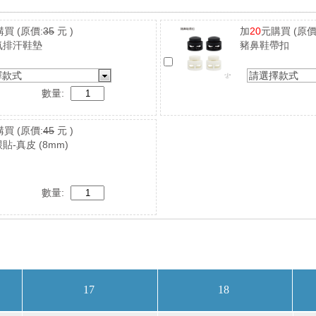
購買
(原價:
35
元 )
加
20
元購買
(原價
氣排汗鞋墊
豬鼻鞋帶扣
擇款式
請選擇款式
數量:
購買
(原價:
45
元 )
貼-真皮 (8mm)
數量: