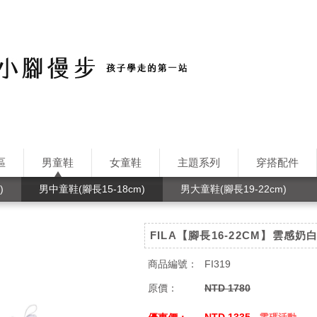
區
男童鞋
女童鞋
主題系列
穿搭配件
)
男中童鞋(腳長15-18cm)
男大童鞋(腳長19-22cm)
FILA【腳長16-22CM】雲感奶
商品編號：
FI319
原價：
NTD 1780