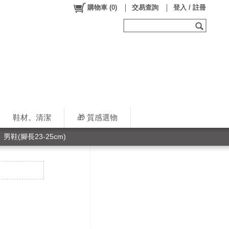
購物車
(
0
)
交易查詢
登入 / 註冊
鞋材。清潔
🎁 質感選物
男鞋(腳長23-25cm)
白