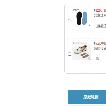
加
25
元
兒童透
請選
加
35
元
防磨後跟
咖