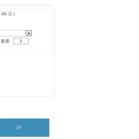
:
25
元 )
數量: