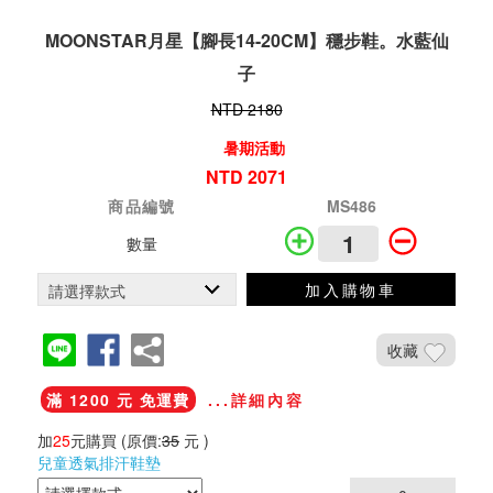
MOONSTAR月星【腳長14-20CM】穩步鞋。水藍仙
子
NTD 2180
暑期活動
NTD 2071
商品編號
MS486
數量
加入購物車
收藏
滿 1200 元 免運費
...詳細內容
加
25
元購買
(原價:
35
元 )
兒童透氣排汗鞋墊