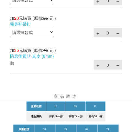
加
20
元購買
(原價:
25
元 )
豬鼻鞋帶扣
加
35
元購買
(原價:
45
元 )
防磨後跟貼-真皮 (8mm)
咖
商品敘述