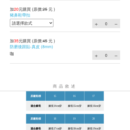
加
20
元購買
(原價:
25
元 )
豬鼻鞋帶扣
加
35
元購買
(原價:
45
元 )
防磨後跟貼-真皮 (8mm)
咖
商品敘述