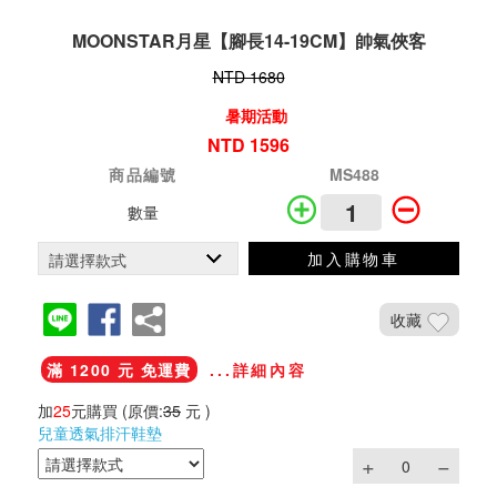
MOONSTAR月星【腳長14-19CM】帥氣俠客
NTD 1680
暑期活動
NTD 1596
商品編號
MS488
數量
加入購物車
收藏
滿 1200 元 免運費
...詳細內容
加
25
元購買
(原價:
35
元 )
兒童透氣排汗鞋墊