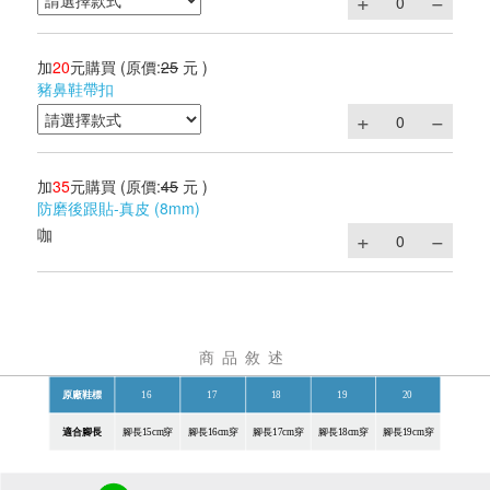
加
20
元購買
(原價:
25
元 )
豬鼻鞋帶扣
加
35
元購買
(原價:
45
元 )
防磨後跟貼-真皮 (8mm)
咖
商品敘述