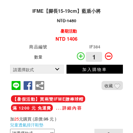
IFME【腳長15-19cm】藍盾小將
NTD 1480
暑期活動
NTD 1406
商品編號
IF384
數量
加入購物車
收藏
【暑假活動】買兩雙IFME贈棒球帽
滿 1200 元 免運費
...詳細內容
加
25
元購買
(原價:
35
元 )
兒童透氣排汗鞋墊