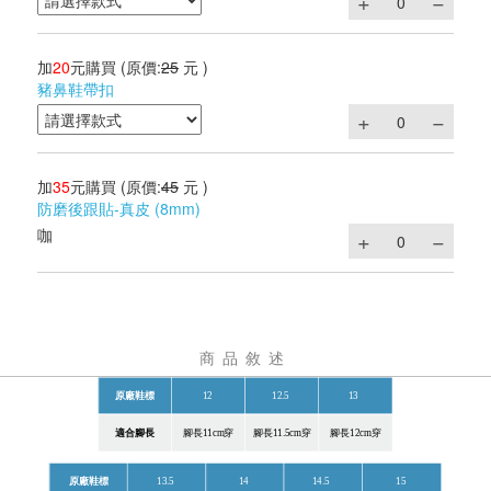
加
20
元購買
(原價:
25
元 )
豬鼻鞋帶扣
加
35
元購買
(原價:
45
元 )
防磨後跟貼-真皮 (8mm)
咖
商品敘述