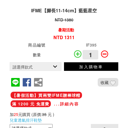
IFME【腳長11-14cm】藍藍星空
NTD 1380
暑期活動
NTD 1311
商品編號
IF395
數量
加入購物車
收藏
【暑假活動】買兩雙IFME贈棒球帽
滿 1200 元 免運費
...詳細內容
加
25
元購買
(原價:
35
元 )
兒童透氣排汗鞋墊