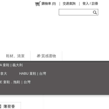
購物車
(
0
)
交易查詢
登入 / 註冊
鞋材。清潔
🎁 質感選物
LA 童鞋 | 義大利
 加拿大
HABU 童鞋 | 台灣
YLE 童鞋．拖鞋｜台灣
CM】薄荷香