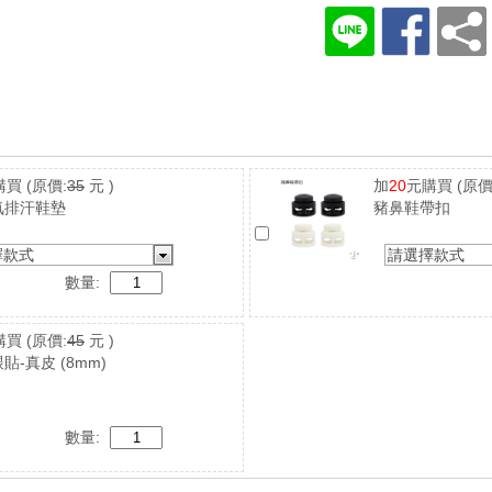
購買
(原價:
35
元 )
加
20
元購買
(原價
氣排汗鞋墊
豬鼻鞋帶扣
擇款式
請選擇款式
數量:
購買
(原價:
45
元 )
貼-真皮 (8mm)
數量: