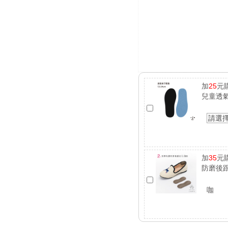
加
25
元
兒童透
請選
加
35
元
防磨後跟
咖