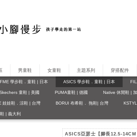
區
男童鞋
女童鞋
主題系列
穿搭配件
IFME 學步鞋．童鞋 | 日本
ASICS 學步鞋．童鞋 | 日本
FI
Skechers 童鞋 | 美國
PUMA童鞋 | 德國
Native 休閒鞋 |
FE 娃娃鞋．涼鞋 | 台灣
BORUI 布希鞋． 拖鞋| 台灣
KST
 涼鞋 | 義大利
ASICS亞瑟士【腳長12.5-14