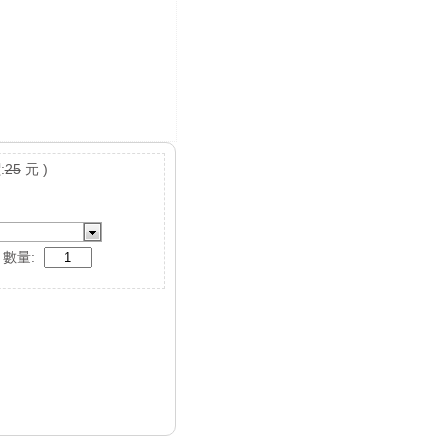
:
25
元 )
數量: