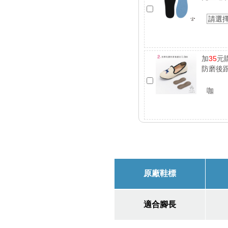
請選
加
35
元
防磨後跟
咖