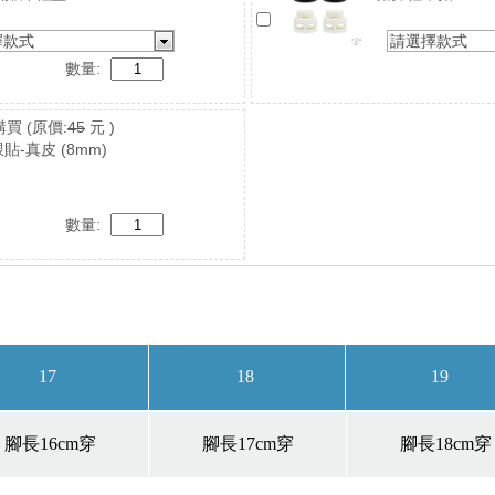
擇款式
請選擇款式
數量:
購買
(原價:
45
元 )
貼-真皮 (8mm)
數量: