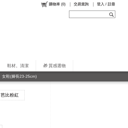
購物車
(
0
)
交易查詢
登入 / 註冊
鞋材。清潔
🎁 質感選物
女鞋(腳長23-25cm)
M】芭比粉紅