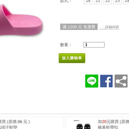
款式：
18
21
22
23
2
滿 1200 元 免運費
. . . 詳細內容
數量：
放入購物車
購買
(原價:
35
元 )
加
20
元購買
(原價
氣排汗鞋墊
豬鼻鞋帶扣