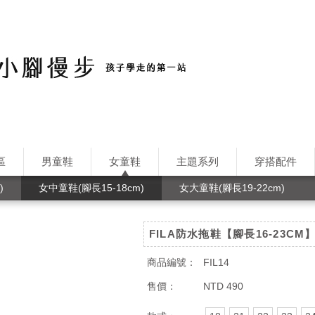
區
男童鞋
女童鞋
主題系列
穿搭配件
)
女中童鞋(腳長15-18cm)
女大童鞋(腳長19-22cm)
FILA防水拖鞋【腳長16-23C
商品編號：
FIL14
售價：
NTD 490