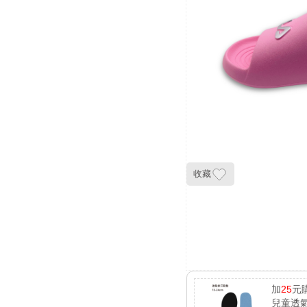
收藏
加
25
元
兒童透