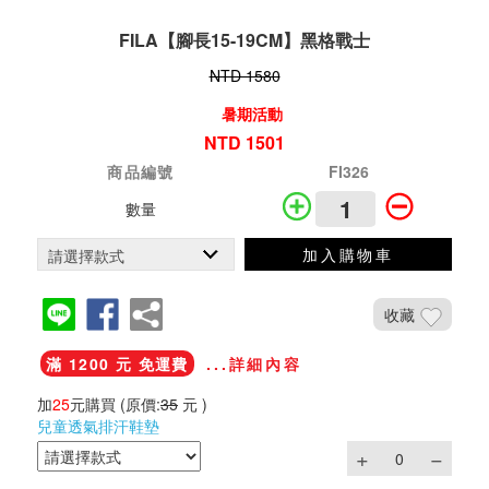
FILA【腳長15-19CM】黑格戰士
NTD 1580
暑期活動
NTD 1501
商品編號
FI326
數量
加入購物車
收藏
滿 1200 元 免運費
...詳細內容
加
25
元購買
(原價:
35
元 )
兒童透氣排汗鞋墊