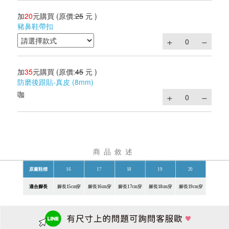
加
20
元購買
(原價:
25
元 )
豬鼻鞋帶扣
加
35
元購買
(原價:
45
元 )
防磨後跟貼-真皮 (8mm)
咖
商品敘述