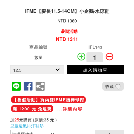
IFME【腳長11.5-14CM】小企鵝·水涼鞋
NTD 1380
暑期活動
NTD 1311
商品編號
IFL143
數量
加入購物車
收藏
【暑假活動】買兩雙IFME贈棒球帽
滿 1200 元 免運費
...詳細內容
加
25
元購買
(原價:
35
元 )
兒童透氣排汗鞋墊