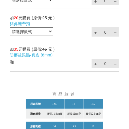
加
20
元購買
(原價:
25
元 )
豬鼻鞋帶扣
加
35
元購買
(原價:
45
元 )
防磨後跟貼-真皮 (8mm)
咖
商品敘述