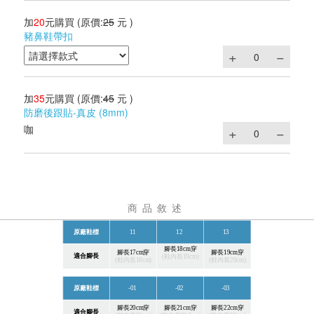
加
20
元購買
(原價:
25
元 )
豬鼻鞋帶扣
加
35
元購買
(原價:
45
元 )
防磨後跟貼-真皮 (8mm)
咖
商品敘述