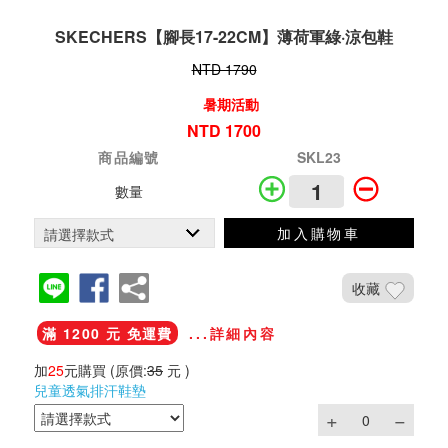
SKECHERS【腳長17-22CM】薄荷軍綠·涼包鞋
NTD 1790
暑期活動
NTD 1700
商品編號
SKL23
數量
加入購物車
收藏
滿 1200 元 免運費
...詳細內容
加
25
元購買
(原價:
35
元 )
兒童透氣排汗鞋墊