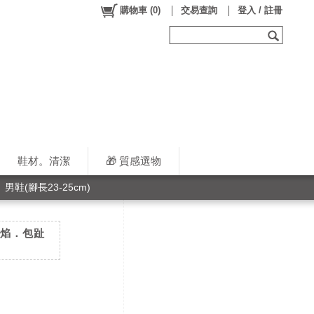
購物車
(
0
)
交易查詢
登入 / 註冊
鞋材。清潔
🎁 質感選物
男鞋(腳長23-25cm)
黑火焰．包趾