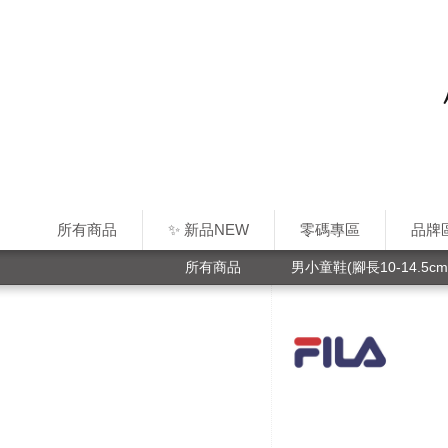
所有商品
✨ 新品NEW
零碼專區
品牌
所有商品
男小童鞋(腳長10-14.5cm