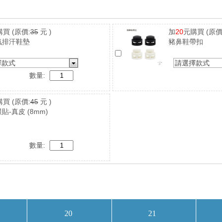
購買
(原價:
35
元 )
加
20
元購買
(原價
氣排汗鞋墊
豬鼻鞋帶扣
擇款式
請選擇款式
數量:
購買
(原價:
45
元 )
貼-真皮 (8mm)
數量: