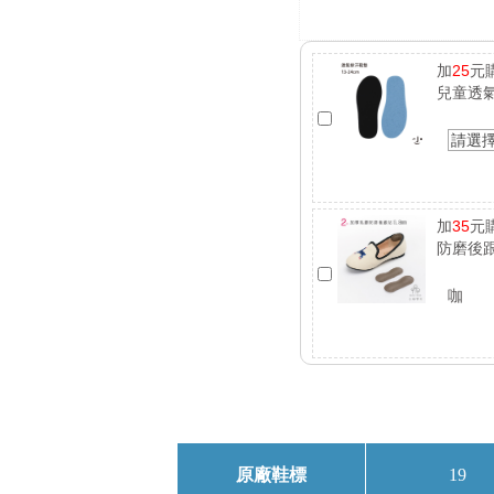
加
25
元
兒童透
請選
加
35
元
防磨後跟
咖