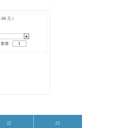
:
25
元 )
數量: