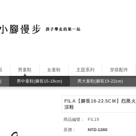
區
男童鞋
女童鞋
主題系列
穿搭配件
)
男中童鞋(腳長15-18cm)
男大童鞋(腳長19-22cm)
FILA【腳長18-22.5CM】烈
涼鞋
商品編號：
FIL19
原價：
NTD 1380