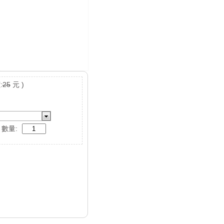
:
25
元 )
數量: