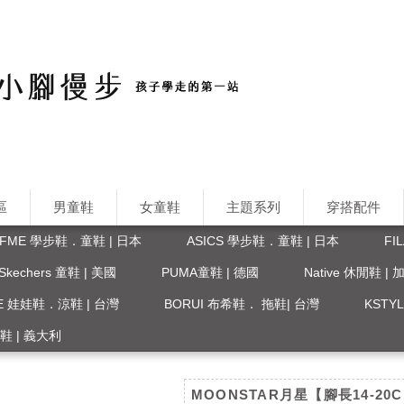
區
男童鞋
女童鞋
主題系列
穿搭配件
IFME 學步鞋．童鞋 | 日本
ASICS 學步鞋．童鞋 | 日本
FI
Skechers 童鞋 | 美國
PUMA童鞋 | 德國
Native 休閒鞋 |
FE 娃娃鞋．涼鞋 | 台灣
BORUI 布希鞋． 拖鞋| 台灣
KST
 涼鞋 | 義大利
MOONSTAR月星【腳長14-20