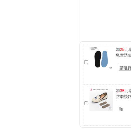
加
25
元
兒童透
請選
加
35
元
防磨後跟
咖