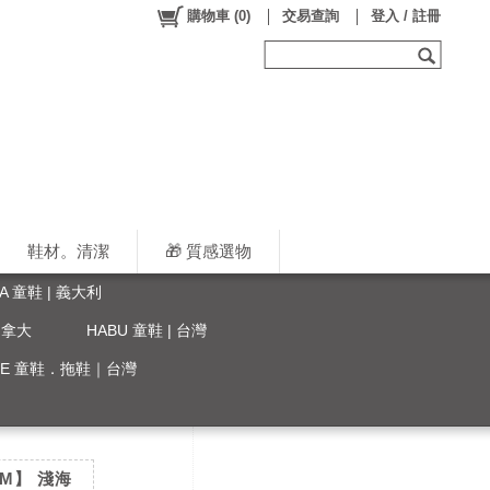
購物車
(
0
)
交易查詢
登入 / 註冊
鞋材。清潔
🎁 質感選物
LA 童鞋 | 義大利
 加拿大
HABU 童鞋 | 台灣
YLE 童鞋．拖鞋｜台灣
CM】 淺海