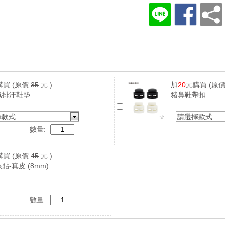
購買
(原價:
35
元 )
加
20
元購買
(原價
氣排汗鞋墊
豬鼻鞋帶扣
擇款式
請選擇款式
數量:
購買
(原價:
45
元 )
貼-真皮 (8mm)
數量: