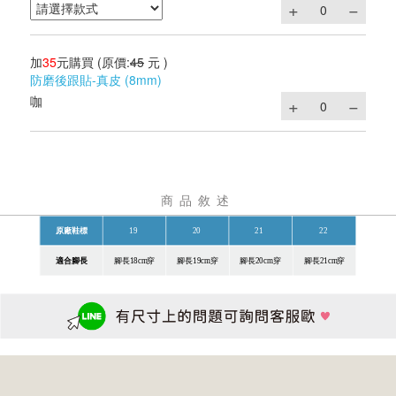
加
35
元購買
(原價:
45
元 )
防磨後跟貼-真皮 (8mm)
咖
商品敘述