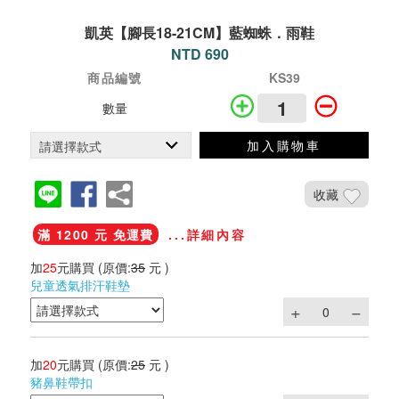
凱英【腳長18-21CM】藍蜘蛛．雨鞋
NTD 690
商品編號
KS39
數量
加入購物車
收藏
滿 1200 元 免運費
...詳細內容
加
25
元購買
(原價:
35
元 )
兒童透氣排汗鞋墊
加
20
元購買
(原價:
25
元 )
豬鼻鞋帶扣